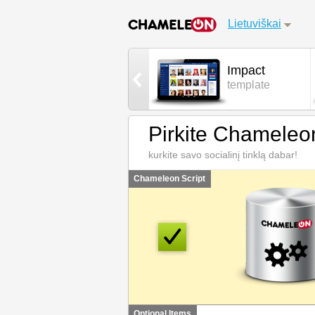
Lietuviškai
AdminCP
Impact
control panel
template
Pirkite Chameleo
kurkite savo socialinį tinklą dabar!
Chameleon Script
Optional Items