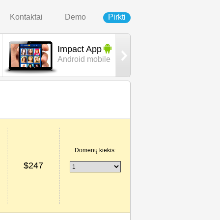
Kontaktai
Demo
Pirkti
Impact App
Urban
Android mobile
template
Domenų kiekis:
$
247