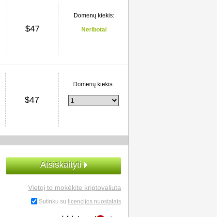
Domenų kiekis:
$
47
Neribotai
Domenų kiekis:
$
47
Atsiskaityti
Vietoj to mokėkite kriptovaliuta
Sutinku su
licencijos nuostatais