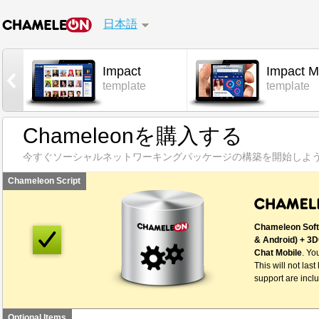
日本語
Impact
Impact M
l
template
template
Chameleonを購入する
今すぐソーシャルネットワーキングパッケージの構築を開始しよう
Chameleon Script
Chameleon Soft
& Android) + 3D
Chat Mobile
. Yo
This will not last
support are inclu
Optional Items