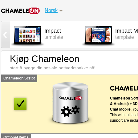
Norsk
Impact
Impact M
l
template
template
Kjøp Chameleon
start å bygge din sosiale nettverkspakke nå!
Chameleon Script
Chameleon Soft
& Android) + 3D
Chat Mobile
. Yo
This will not last
support are inclu
Optional Items