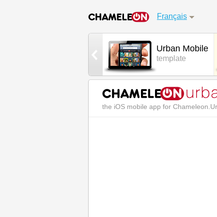
Français
Urban
Urban Mobile
template
template
the iOS mobile app for Chameleon.U