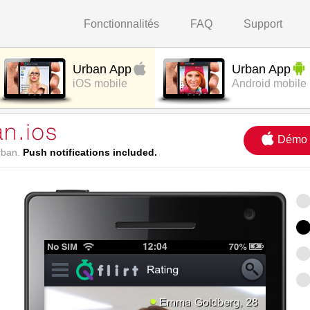
Fonctionnalités
FAQ
Support
Urban App
Urban App
iOS mobile
Android mobile
Démo
rban.
Push notifications included.